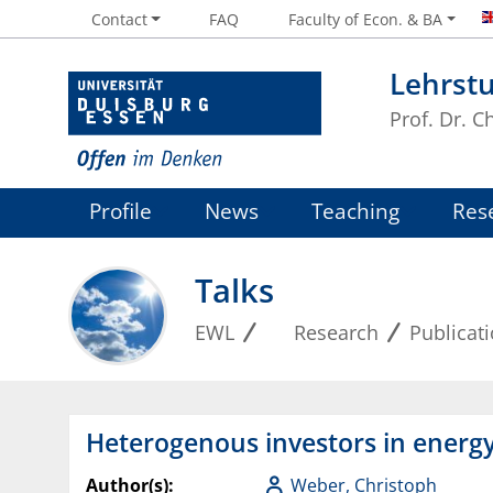
Contact
FAQ
Faculty of Econ. & BA
Lehrstu
Prof. Dr. 
Profile
News
Teaching
Res
Talks
EWL
Research
Publicat
Heterogenous investors in energ
Author(s):
Weber, Christoph