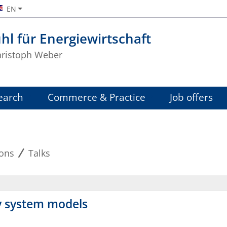
EN
hl für Energiewirtschaft
Christoph Weber
earch
Commerce & Practice
Job offers
ions
Talks
y system models