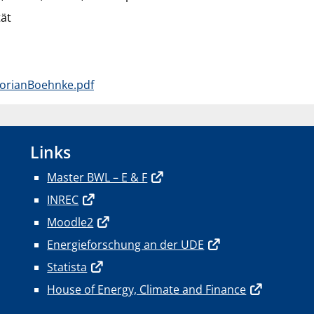
ät
lorianBoehnke.pdf
Links
Master BWL – E & F
INREC
Moodle2
Energieforschung an der UDE
Statista
House of Energy, Climate and Finance