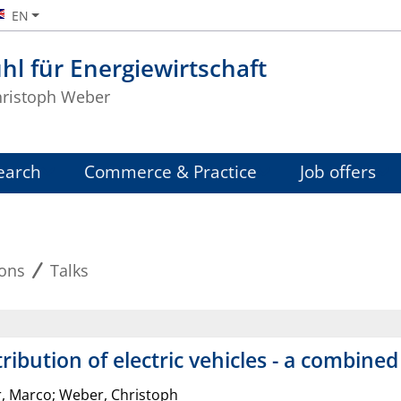
EN
hl für Energiewirtschaft
Christoph Weber
earch
Commerce & Practice
Job offers
ions
Talks
tribution of electric vehicles - a combin
r, Marco; Weber, Christoph