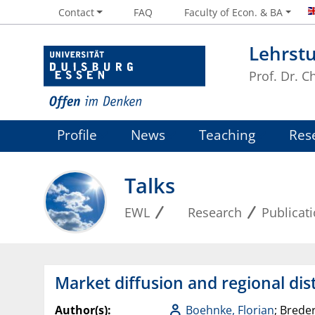
Contact
FAQ
Faculty of Econ. & BA
Lehrstu
Prof. Dr. 
Profile
News
Teaching
Res
Talks
EWL
Research
Publicat
Market diffusion and regional dis
Author(s):
Boehnke, Florian
; Brede