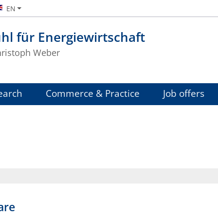
EN
hl für Energiewirtschaft
Christoph Weber
earch
Commerce & Practice
Job offers
are