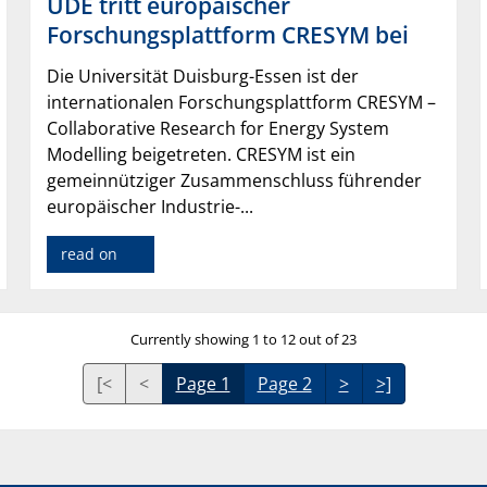
UDE tritt europäischer
Forschungsplattform CRESYM bei
Die Universität Duisburg-Essen ist der
internationalen Forschungsplattform CRESYM –
Collaborative Research for Energy System
Modelling beigetreten. CRESYM ist ein
gemeinnütziger Zusammenschluss führender
europäischer Industrie-...
read on
Currently showing 1 to 12 out of 23
[<
<
Page 1
Page 2
>
>]