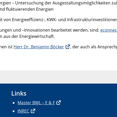
ergien – Untersuchung der Ausgestaltungsmöglichkeiten zuk
nd fluktuierenden Energien
t von Energieeffizienz-, KWK- und Infrastrukturinvestition
ungen und –innovationen bearbeitet werden, sind:
econnec
 aus der Energiewirtschaft.
nen ist
Herr Dr. Benjamin Böcker
, der auch als Ansprec
Links
Master BWL – E & F
INREC