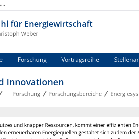
E
hl für Energiewirtschaft
Christoph Weber
e
Forschung
Vortragsreihe
Stellena
d Innovationen
Forschung
Forschungsbereiche
Energiesy
utzes und knapper Ressourcen, kommt einer effizienten E
nden erneuerbaren Energiequellen gestaltet sich zudem der