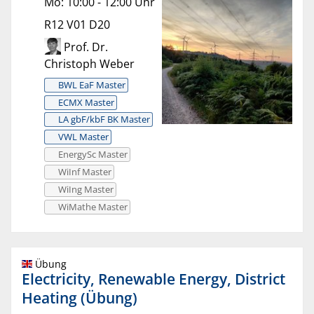
Mo: 10:00 - 12:00 Uhr
R12 V01 D20
Prof. Dr.
Christoph Weber
BWL EaF Master
ECMX Master
LA gbF/kbF BK Master
VWL Master
EnergySc Master
WiInf Master
WiIng Master
WiMathe Master
Übung
Electricity, Renewable Energy, District
Heating (Übung)