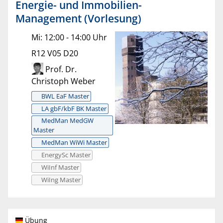
Energie- und Immobilien-
Management (Vorlesung)
Mi: 12:00 - 14:00 Uhr
R12 V05 D20
Prof. Dr.
Christoph Weber
BWL EaF Master
LA gbF/kbF BK Master
MedMan MedGW
Master
MedMan WiWi Master
EnergySc Master
WiInf Master
WiIng Master
Übung