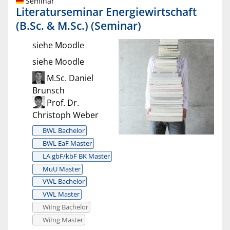
Seminar
Literaturseminar Energiewirtschaft
(B.Sc. & M.Sc.) (Seminar)
siehe Moodle
siehe Moodle
M.Sc. Daniel
Brunsch
Prof. Dr.
Christoph Weber
BWL Bachelor
BWL EaF Master
LA gbF/kbF BK Master
MuU Master
VWL Bachelor
VWL Master
WiIng Bachelor
WiIng Master