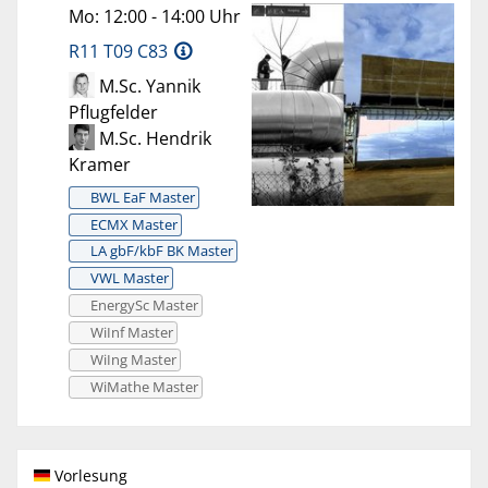
Mo: 12:00 - 14:00 Uhr
R11 T09 C83
M.Sc. Yannik
Pflugfelder
M.Sc. Hendrik
Kramer
BWL EaF Master
ECMX Master
LA gbF/kbF BK Master
VWL Master
EnergySc Master
WiInf Master
WiIng Master
WiMathe Master
Vorlesung