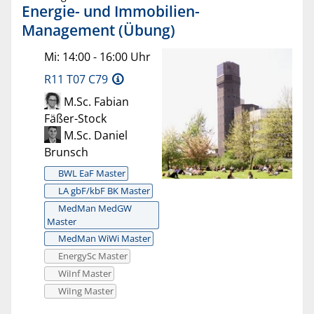
Energie- und Immobilien-
Management (Übung)
Mi: 14:00 - 16:00 Uhr
R11 T07 C79
M.Sc. Fabian
Fäßer-Stock
M.Sc. Daniel
Brunsch
BWL EaF Master
LA gbF/kbF BK Master
MedMan MedGW
Master
MedMan WiWi Master
EnergySc Master
WiInf Master
WiIng Master