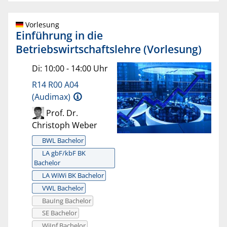
Vorlesung
Einführung in die
Betriebswirtschaftslehre (Vorlesung)
Di: 10:00 - 14:00 Uhr
R14 R00 A04
(Audimax)
Prof. Dr.
Christoph Weber
BWL Bachelor
LA gbF/kbF BK
Bachelor
LA WiWi BK Bachelor
VWL Bachelor
BauIng Bachelor
SE Bachelor
WiInf Bachelor