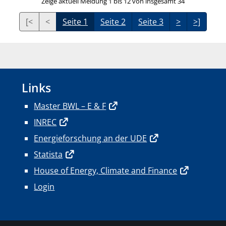
Zeige aktuell Meldung 1 bis 12 von insgesamt 34
[<
<
Seite 1
Seite 2
Seite 3
>
>]
Links
Master BWL – E & F
INREC
Energieforschung an der UDE
Statista
House of Energy, Climate and Finance
Login