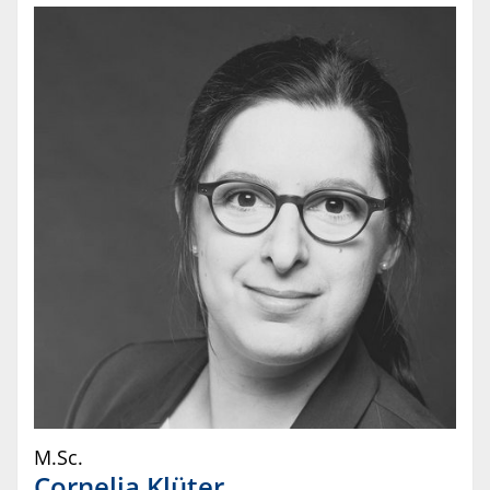
M.Sc.
Cornelia
Klüter