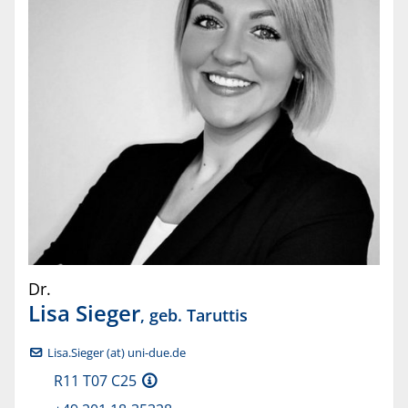
Dr.
Lisa
Sieger
, geb.
Taruttis
Lisa.Sieger (at) uni-due.de
R11 T07 C25