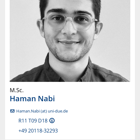
M.Sc.
Haman
Nabi
Haman.Nabi (at) uni-due.de
R11 T09 D18
+49 20118-32293