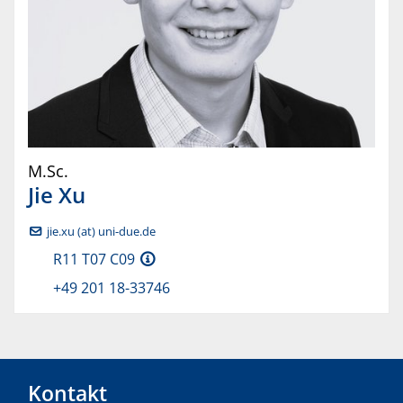
M.Sc.
Jie
Xu
jie.xu (at) uni-due.de
R11 T07 C09
+49 201 18-33746
Kontakt