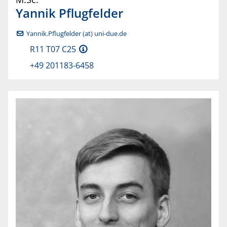
Yannik
Pflugfelder
Yannik.Pflugfelder (at) uni-due.de
R11 T07 C25
+49 201183-6458