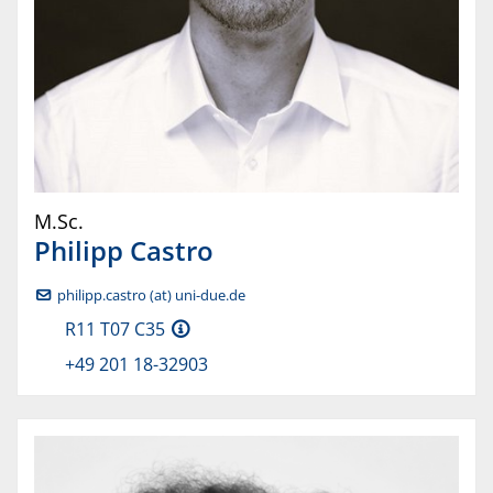
M.Sc.
Philipp
Castro
philipp.castro (at) uni-due.de
R11 T07 C35
+49 201 18-32903