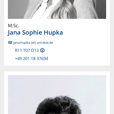
M.Sc.
Jana Sophie
Hupka
jana.hupka (at) uni-due.de
R11 T07 D13
+49 201 18-37694