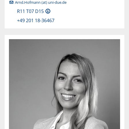
Arnd.Hofmann (at) uni-due.de
R11 T07 D15
+49 201 18-36467