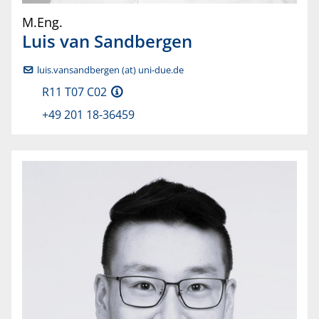
M.Eng.
Luis
van Sandbergen
luis.vansandbergen (at) uni-due.de
R11 T07 C02
+49 201 18-36459