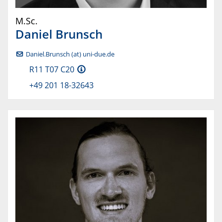
M.Sc.
Daniel
Brunsch
Daniel.Brunsch (at) uni-due.de
R11 T07 C20
+49 201 18-32643