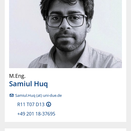
M.Eng.
Samiul
Huq
Samiul.Huq (at) uni-due.de
R11 T07 D13
+49 201 18-37695